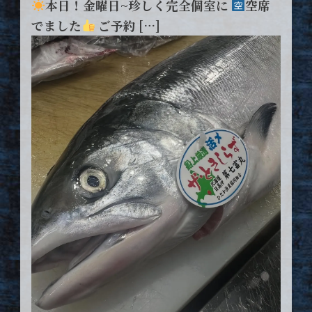
本日！金曜日~珍しく完全個室に
空席
でました
ご予約 […]