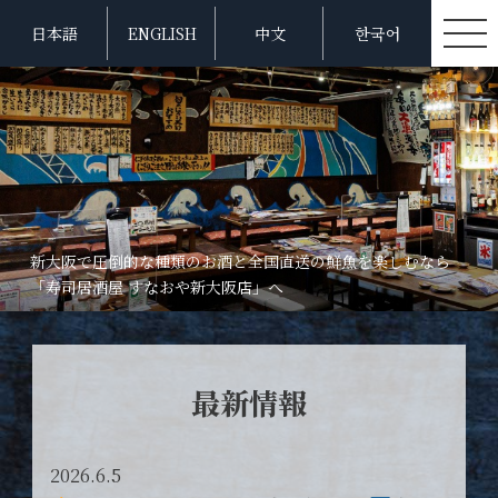
日本語
ENGLISH
中文
한국어
新大阪で圧倒的な種類のお酒と全国直送の鮮魚を楽しむなら
「寿司居酒屋 すなおや新大阪店」へ
最新情報
2026.6.5