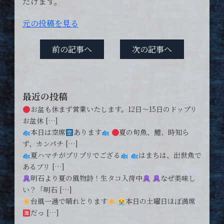
だけます。
元の投稿を見る
前の記事へ
次の記事へ
最近の投稿
お盆も休まず営業いたします。12日〜15日のドップリ
お盆休 […]
本日は空席
あります
夏の旬魚、鱧、時知ら
ず、カンパチ […]
夏ハマチがプリプリでござる
はまちは、出世魚で
あるブリ […]
明石より夏の風物詩！生タコ入荷中
なぜ美味し
い？「明石 […]
台風一過で晴れとります
本日の土曜日ほぼ満席
だっ […]