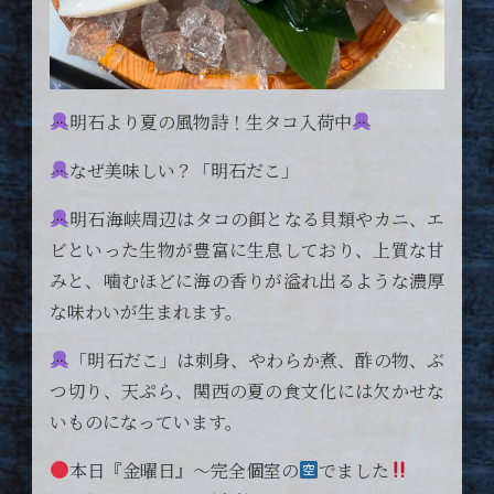
明石より夏の風物詩！生タコ入荷中
なぜ美味しい？「明石だこ」
明石海峡周辺はタコの餌となる貝類やカニ、エ
ビといった生物が豊富に生息しており、上質な甘
みと、噛むほどに海の香りが溢れ出るような濃厚
な味わいが生まれます。
「明石だこ」は刺身、やわらか煮、酢の物、ぶ
つ切り、天ぷら、関西の夏の食文化には欠かせな
いものになっています。
本日『金曜日』〜完全個室の
でました