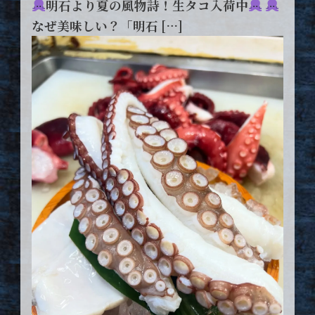
明石より夏の風物詩！生タコ入荷中
なぜ美味しい？「明石 […]