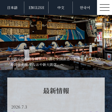
日本語
ENGLISH
中文
한국어
新大阪で圧倒的な種類のお酒と全国直送の鮮魚を楽しむなら
「寿司居酒屋 すなおや新大阪店」へ
最新情報
2026.7.3