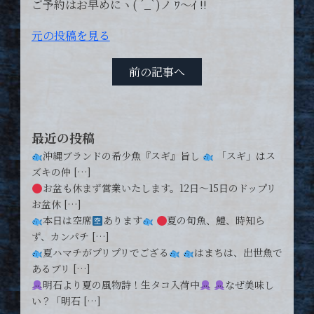
ご予約はお早めにヽ( ´_`)ノ ﾜ〜ｲ !!
元の投稿を見る
前の記事へ
最近の投稿
沖縄ブランドの希少魚『スギ』旨し
「スギ」はス
ズキの仲 […]
お盆も休まず営業いたします。12日〜15日のドップリ
お盆休 […]
本日は空席
あります
夏の旬魚、鱧、時知ら
ず、カンパチ […]
夏ハマチがプリプリでござる
はまちは、出世魚で
あるブリ […]
明石より夏の風物詩！生タコ入荷中
なぜ美味し
い？「明石 […]