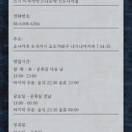
스시 이자카야 스나오야 신오사카점
전화번호:
06-6308-6266
주소:
오사카후 오사카시 요도가와구 니시나카지마 7-14-35
영업시간:
월~목・토・공휴일 다음 날
13:00- 23:00
마지막 주문: 음식 22:30 음료 23:00
금요일・공휴일 전날
13:00 - 00:00
마지막 주문: 음식 23:30 음료 00:00
정휴일: