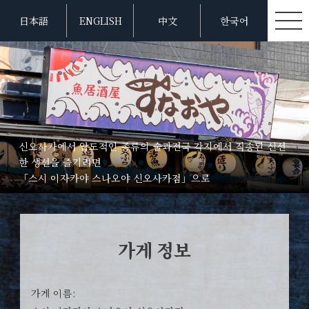
日本語
ENGLISH
中文
한국어
신오사카에서 압도적인 종류의 술과전국 각지에서 직송된 신선
한 생선을 즐기려면
「스시 이자카야 스나오야 신오사카점」으로
가게 정보
가게 이름: