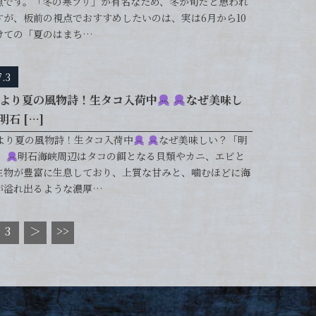
魚です。「冬の寒ブリ」が有名なため、冬が旬だと思われ
すが、板前の視点でおすすめしたいのは、実は6月から10
けての「夏のはまち…
7.3
より夏の風物詩！生タコ入荷中
なぜ美味し
石 […]
より夏の風物詩！生タコ入荷中
なぜ美味しい？「明
」
明石海峡周辺はタコの餌となる貝類やカニ、エビと
生物が豊富に生息しており、上質な甘みと、噛むほどに海
が溢れ出るような濃厚…
3
＞
>>