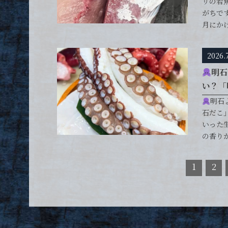
リの若
がちで
月にか
2026.
明石
い？「明
明石
石だこ
いった
の香り
1
2