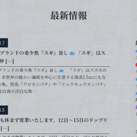
最新情報
8.7
ブランドの希少魚『スギ』旨し
「スギ」はス
 […]
ブランドの希少魚『スギ』旨し
「スギ」はスズキの
、全世界の暖かい海域を中心に生息する体長1.5mにもな
の魚。別名「クロカンパチ」や「リュウキュウカンパチ」
は白身の淡白な魚…
8.5
も休まず営業いたします。12日〜15日のドップリ
[…]