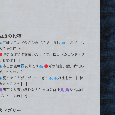
最近の投稿
沖縄ブランドの希少魚『スギ』旨し
「スギ」は
スズキの仲 […]
お盆も休まず営業いたします。12日〜15日のドップ
リお盆休 […]
本日は空席
あります
夏の旬魚、鱧、時知ら
ず、カンパチ […]
夏ハマチがプリプリでござる
はまちは、出世
魚であるブリ […]
明石より夏の風物詩！生タコ入荷中
なぜ美味
しい？「明石 […]
カテゴリー