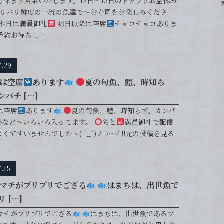
も休まず営業いたします。12日〜15日のドップリお盆休み
バリバリ鮮度の一流の魚達で〜お寿司をお楽しみくださ
本日は満員御礼
明日以降は空席
チョコチョコありま
ご予約お待ちし…
7.29
は空席
あります
夏の旬魚、鱧、時知ら
パチ […]
は空席
あります
夏の旬魚、鱧、時知らず、カンパ
鯵など〜いろいろ入ってます。
ちと
満員御礼で配信
くてすいませんでしたヽ( ´_`)ノ ﾜ〜ｲ !!元の投稿を見る
7.15
マチがプリプリでござる
はまちは、出世魚で
 […]
マチがプリプリでござる
はまちは、出世魚であるブ