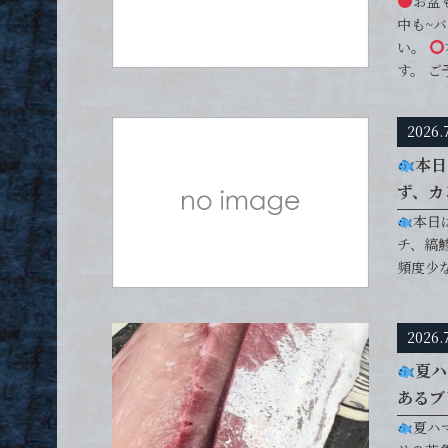
お盆
中も~
い。
す。 
2026.
本日
ず、カン
本日
チ、縞
頻度少な
2026.
夏ハ
あるブリ
夏ハ